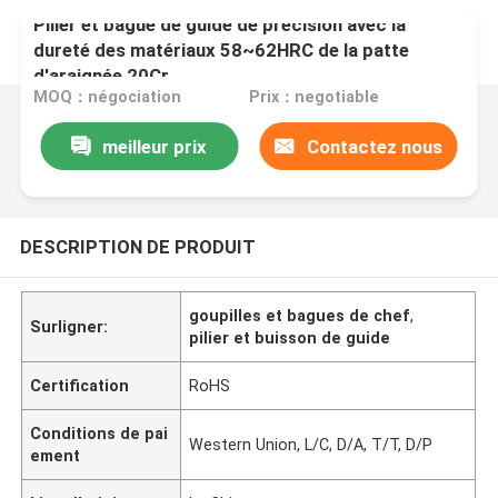
Pilier et bague de guide de précision avec la
dureté des matériaux 58~62HRC de la patte
d'araignée 20Cr
MOQ：négociation
Prix：negotiable
meilleur prix
Contactez nous
DESCRIPTION DE PRODUIT
goupilles et bagues de chef
,
Surligner:
pilier et buisson de guide
Certification
RoHS
Conditions de pai
Western Union, L/C, D/A, T/T, D/P
ement