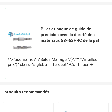
Pilier et bague de guide de
précision avec la dureté des
matériaux 58~62HRC de la patte
d'araignée 20Cr
\",\"username\":\"Sales Manager\"}","","","","meilleur
prix");' class="siglebtn intercept">Continuer
produits recommandés