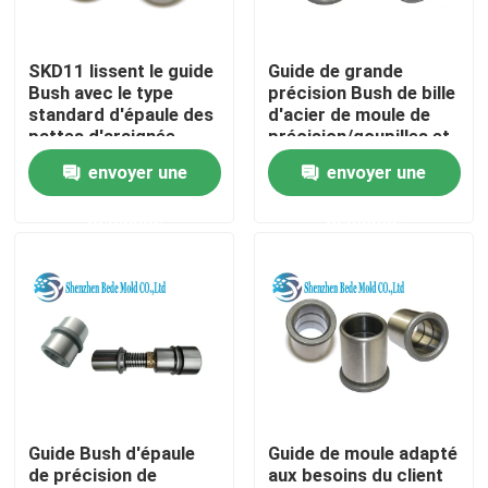
Visite d'usine
SKD11 lissent le guide
Guide de grande
Bush avec le type
précision Bush de bille
standard d'épaule des
d'acier de moule de
Contrôle de qualité
pattes d'araignée
précision/goupilles et
MISUMI
bagues de guide
envoyer une
envoyer une
Contactez-nous
demande
demande
Nouvelles
Demandez une citation
Composants de moule de précision
Guide Bush d'épaule
Guide de moule adapté
de précision de
aux besoins du client
Pilier et bagues de guide