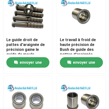
Le guide droit de
Le travail à froid de
pattes d'araignée de
haute précision de
précision gaine le
Bush de guide des
guide de moule
pattes d'araignée
baguant la norme de
MISUMI SKD11
envoyer une
envoyer une
MISUMI
meurent le matériel en
acier
demande
demande
Maison
Produits
Au sujet de nous