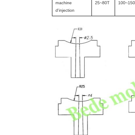
machine
25~80T
100~15
d'injection