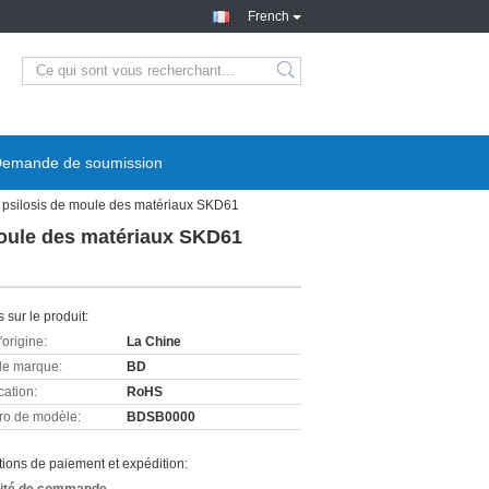
French
emande de soumission
 psilosis de moule des matériaux SKD61
moule des matériaux SKD61
s sur le produit:
'origine:
La Chine
e marque:
BD
cation:
RoHS
o de modèle:
BDSB0000
ions de paiement et expédition: