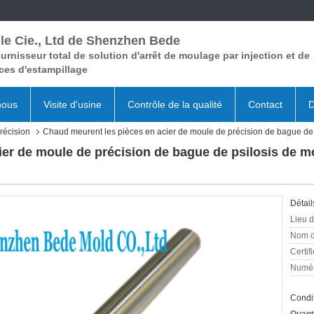
le Cie., Ltd de Shenzhen Bede
urnisseur total de solution d'arrêt de moulage par injection et de
ces d'estampillage
nous
Visite d'usine
Contrôle de la qualité
Contact
D
récision
Chaud meurent les pièces en acier de moule de précision de bague de
ier de moule de précision de bague de psilosis de 
Détail
Lieu d
Nom d
Certifi
Numér
Condit