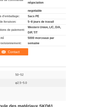
ité de commande
négociation
negotiable
ls d'emballage:
Sacs PE
de livraison:
5~8 jours de travail
Western Union, L/C, D/A,
tions de paiement:
D/P, T/T
ité
5000 morceaux par
rovisionnement:
semaine
Contact
50~52
φ2.5~5.0
moule des matériaux SKD61