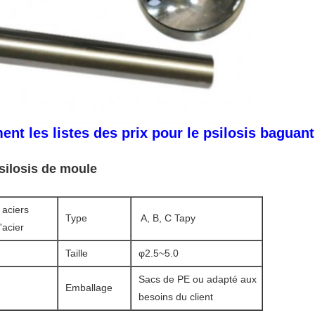
ment les listes des prix pour le psilosis baguan
silosis de moule
 aciers
Type
A, B, C Tapy
'acier
Taille
φ2.5~5.0
Sacs de PE ou adapté aux
Emballage
besoins du client