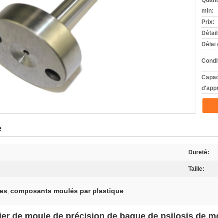
Quant
min:
Prix:
Détai
Délai 
Condi
Capac
d'app
e
Dureté:
Taille:
res
composants moulés par plastique
,
ier de moule de précision de bague de psilosis de 