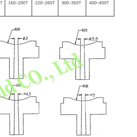
0T
160~200T
220~260T
300~350T
400~450T