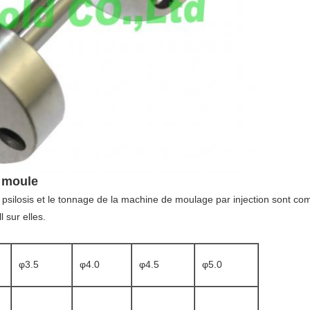
e moule
 de psilosis et le tonnage de la machine de moulage par injection sont c
l sur elles.
φ3.5
φ4.0
φ4.5
φ5.0