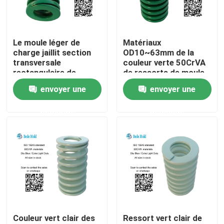
Visite d'usine
Le moule léger de
Matériaux
charge jaillit section
OD10~63mm de la
Contrôle de qualité
transversale
couleur verte 50CrVA
rectangulaire de
de ressorts de moule
ressort de
de charge de lumière
envoyer une
envoyer une
Contactez-nous
compression de
de norme d'OIN 10243
couleur verte
demande
demande
Nouvelles
Demandez une citation
Composants de moule de précision
Couleur vert clair des
Ressort vert clair de
Pilier et bagues de guide