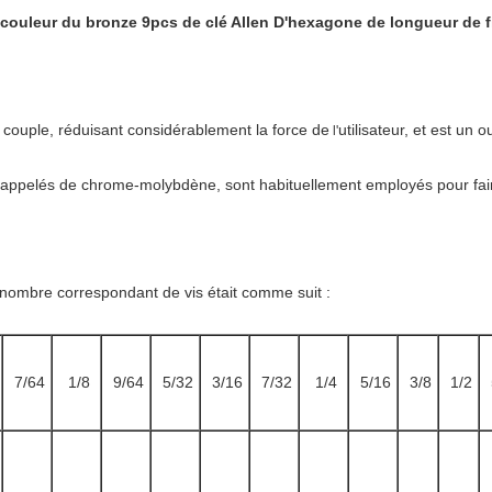
 couleur du bronze 9pcs de clé Allen D'hexagone de longueur de 
e couple, réduisant considérablement la force de
utilisateur, et est un o
l'
rs appelés de chrome-molybdène, sont habituellement employés pour faire
du nombre correspondant de vis était comme suit :
7/64
1/8
9/64
5/32
3/16
7/32
1/4
5/16
3/8
1/2