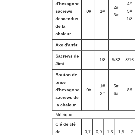
d'hexagone
4#
2#
sacrews
0#
1#
5#
3#
descendus
1/8
de la
chaleur
Axe d'arrêt
Sacrews de
1/8
5/32
3/16
Jimi
Bouton de
prise
1#
5#
d'hexagone
0#
8#
2#
6#
sacrews de
la chaleur
Métrique
Clé de clé
de
0,7
0,9
1,3
1,5
2