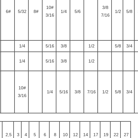
10#
3/8
6#
5/32
8#
1/4
5/6
1/2
5/8
3/16
7/16
1/4
5/16
3/8
1/2
5/8
3/4
1/4
5/16
3/8
1/2
10#
1/4
5/16
3/8
7/16
1/2
5/8
3/4
3/16
2,5
3
4
5
6
8
10
12
14
17
19
22
27