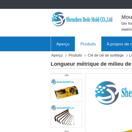
Mou
Un fo
matri
Aperçu
Produits
A propos de 
Aperçu
Produits
Clé de clé de sortilège
L
Longueur métrique de milieu de 