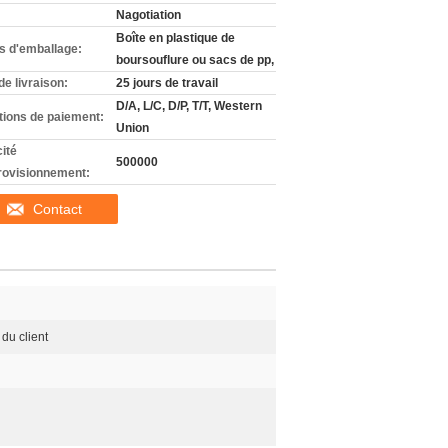
Nagotiation
Boîte en plastique de
ls d'emballage:
boursouflure ou sacs de pp,
de livraison:
25 jours de travail
D/A, L/C, D/P, T/T, Western
tions de paiement:
Union
ité
500000
rovisionnement:
Contact
du client