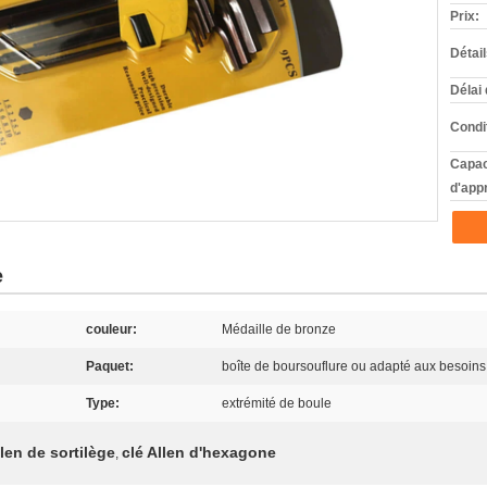
Prix:
Détai
Délai 
Condi
Capac
d'app
e
couleur:
Médaille de bronze
Paquet:
boîte de boursouflure ou adapté aux besoins 
Type:
extrémité de boule
len de sortilège
clé Allen d'hexagone
,