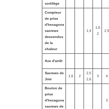
sortilège
Compteur
de prise
d'hexagone
1,6
sacrews
1,4
2,
2
descendus
de la
chaleur
Axe d'arrêt
Sacrews de
2,5
1,6
2
3
4
Jimi
2,6
Bouton de
prise
d'hexagone
3
sacrews de