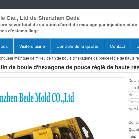
le Cie., Ltd de Shenzhen Bede
urnisseur total de solution d'arrêt de moulage par injection et de
ces d'estampillage
nous
Visite d'usine
Contrôle de la qualité
Contact
D
ongueur métrique de milieu de fin de boule d'hexagone de pouce réglé de haute rés
fin de boule d'hexagone de pouce réglé de haute rés
Détail
Lieu d
Nom d
Certifi
Numér
Condit
Quant
min: