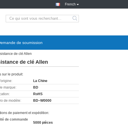
French
emande de soumission
istance de clé Allen
istance de clé Allen
s sur le produit:
'origine:
La Chine
e marque:
BD
cation:
RoHS
o de modèle:
BD~W0000
ions de paiement et expédition:
ité de commande
5000 pièces