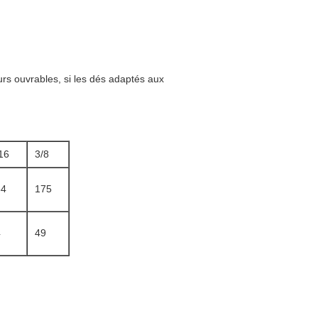
rs ouvrables, si les dés adaptés aux
16
3/8
54
175
4
49