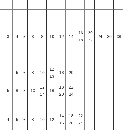
16
20
5
3
4
5
6
8
10
12
14
24
30
36
18
22
12
5
6
8
10
16
20
13
12
18
22
5
6
8
10
16
14
20
24
14
18
22
4
5
6
8
10
12
16
20
24