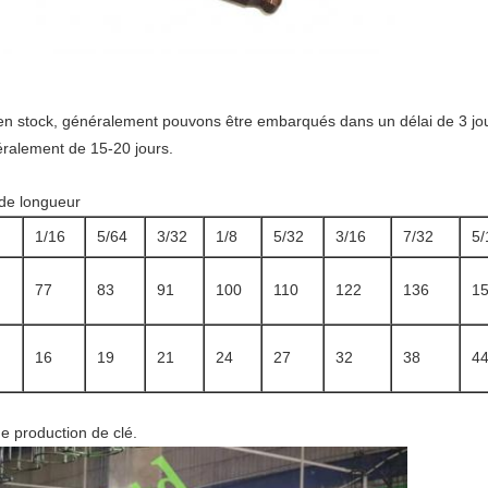
 en stock, généralement pouvons être embarqués dans un délai de 3 jou
néralement de 15-20 jours.
 de longueur
1/16
5/64
3/32
1/8
5/32
3/16
7/32
5/
77
83
91
100
110
122
136
1
16
19
21
24
27
32
38
4
de production de clé.