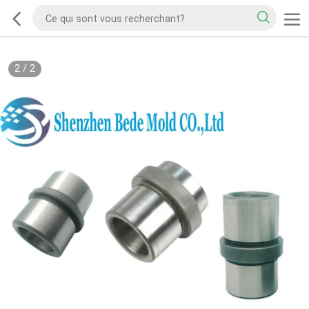
2
/
2