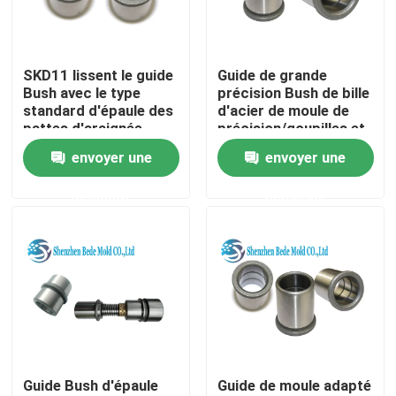
Visite d'usine
SKD11 lissent le guide
Guide de grande
Bush avec le type
précision Bush de bille
Contrôle de qualité
standard d'épaule des
d'acier de moule de
pattes d'araignée
précision/goupilles et
MISUMI
bagues de guide
envoyer une
envoyer une
Contactez-nous
demande
demande
Nouvelles
Demandez une citation
Composants de moule de précision
Guide Bush d'épaule
Guide de moule adapté
Pilier et bagues de guide