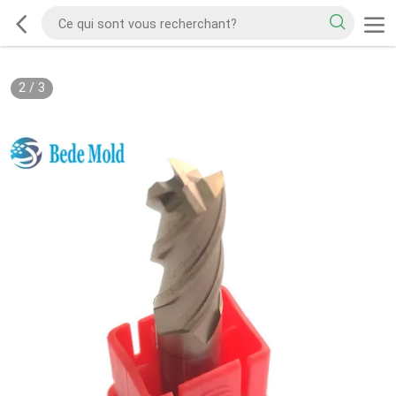
2
/
3