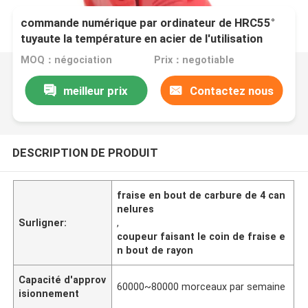
Le coupeur spécial 4 de fraise en bout de
commande numérique par ordinateur de HRC55°
tuyaute la température en acier de l'utilisation
1200℃ de carbure
MOQ：négociation
Prix：negotiable
meilleur prix
Contactez nous
DESCRIPTION DE PRODUIT
fraise en bout de carbure de 4 can
nelures
Surligner:
,
coupeur faisant le coin de fraise e
n bout de rayon
Capacité d'approv
60000~80000 morceaux par semaine
isionnement