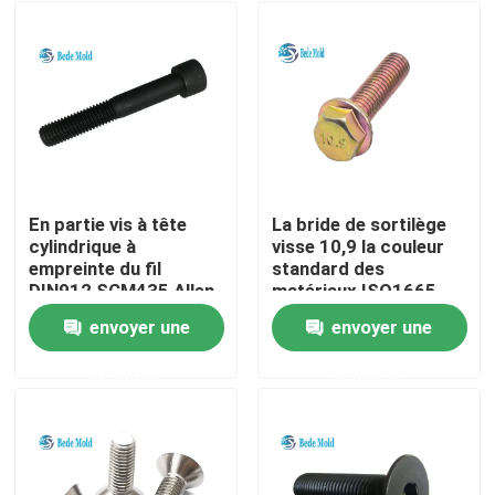
En partie vis à tête
La bride de sortilège
cylindrique à
visse 10,9 la couleur
empreinte du fil
standard des
DIN912 SCM435 Allen
matériaux ISO1665
d'acier allié de
envoyer une
envoyer une
catégorie galvanisée
Maison
demande
demande
Produits
Au sujet de nous