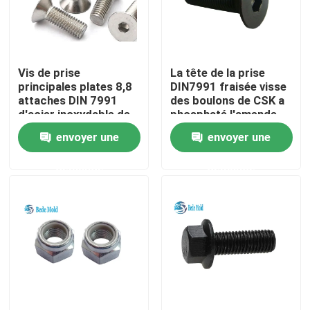
Visite d'usine
Vis de prise
La tête de la prise
Contrôle de qualité
principales plates 8,8
DIN7991 fraisée visse
attaches DIN 7991
des boulons de CSK a
d'acier inoxydable de
phosphaté l'amende
Contactez-nous
boulons de la
métrique filetée
envoyer une
envoyer une
catégorie CSK
demande
demande
Nouvelles
Demandez une citation
Composants de moule de précision
Pilier et bagues de guide