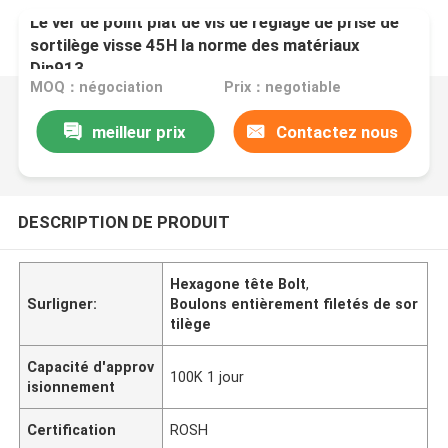
Le ver de point plat de vis de réglage de prise de
sortilège visse 45H la norme des matériaux
Din913
MOQ：négociation
Prix：negotiable
meilleur prix
Contactez nous
DESCRIPTION DE PRODUIT
Hexagone tête Bolt
,
Surligner:
Boulons entièrement filetés de sor
tilège
Capacité d'approv
100K 1 jour
isionnement
Certification
ROSH