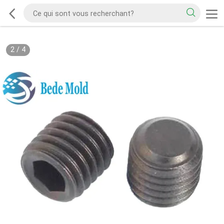
2
/
4