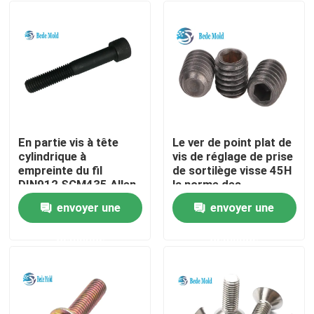
En partie vis à tête
Le ver de point plat de
cylindrique à
vis de réglage de prise
empreinte du fil
de sortilège visse 45H
DIN912 SCM435 Allen
la norme des
matériaux Din913
envoyer une
envoyer une
Accueil
demande
demande
A propos de nous
Contacts