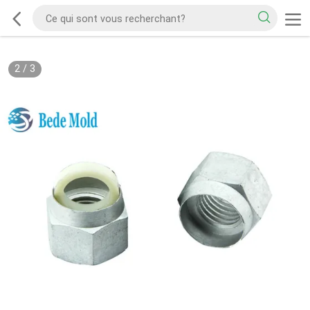
2
/
3