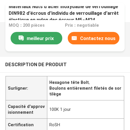
Matériaux Nuts d'acier inoxydable de verrouillage
DIN982 d'écrous d'individu de verrouillage d'arrêt
élastique en nylon des écrous M5~M24
MOQ：200 pièces
Prix：negotiable
meilleur prix
Contactez nous
DESCRIPTION DE PRODUIT
Hexagone tête Bolt
,
Surligner:
Boulons entièrement filetés de sor
tilège
Capacité d'approv
100K 1 jour
isionnement
Certification
RoSH