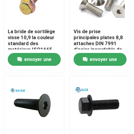
Produits
La bride de sortilège
Vis de prise
Composants de moule de précision
visse 10,9 la couleur
principales plates 8,8
standard des
attaches DIN 7991
matériaux ISO1665
d'acier inoxydable de
Pilier et bagues de guide
d'acier allié de
boulons de la
envoyer une
envoyer une
catégorie galvanisée
catégorie CSK
demande
demande
Ejector Pins And Sleeves
Ressort ISO10243 de moule
Ressort JIS B5012 de moule
boulon d'épaule