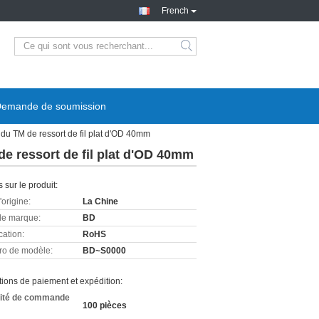
French
emande de soumission
du TM de ressort de fil plat d'OD 40mm
e ressort de fil plat d'OD 40mm
s sur le produit:
'origine:
La Chine
e marque:
BD
cation:
RoHS
o de modèle:
BD~S0000
ions de paiement et expédition:
ité de commande
100 pièces