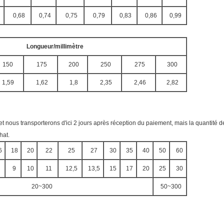
0,68
0,74
0,75
0,79
0,83
0,86
0,99
Longueur/millimètre
150
175
200
250
275
300
1,59
1,62
1,8
2,35
2,46
2,82
et nous transporterons d'ici 2 jours après réception du paiement, mais la quantité 
hat.
6
18
20
22
25
27
30
35
40
50
60
9
10
11
12,5
13,5
15
17
20
25
30
20~300
50~300