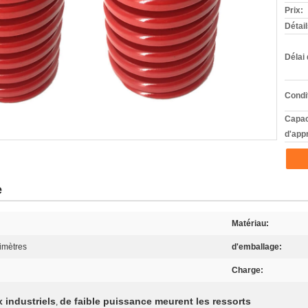
Prix:
Détai
Délai 
Condi
Capac
d'app
e
Matériau:
limètres
d'emballage:
Charge:
 industriels
de faible puissance meurent les ressorts
,