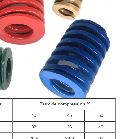
r
Taux de compression %
40
45
50
32
36
40
25,6
28,8
32