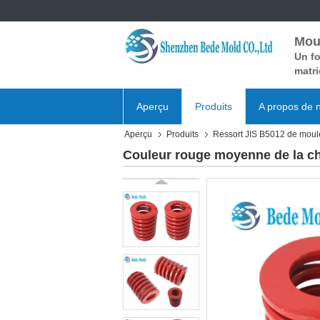
Mou
Un fo
matri
Aperçu
Produits
A propos de 
Aperçu
Produits
Ressort JIS B5012 de moul
Couleur rouge moyenne de la cha