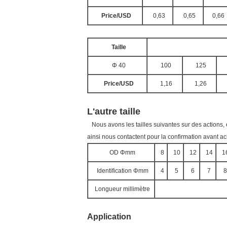
Price/USD
0,63
0,65
0,66
Taille
Φ 40
100
125
Price/USD
1,16
1,26
L'autre taille
Nous avons les tailles suivantes sur des actions, 
ainsi nous contactent pour la confirmation avant ac
OD Φmm
8
10
12
14
1
Identification Φmm
4
5
6
7
8
Longueur millimètre
Application