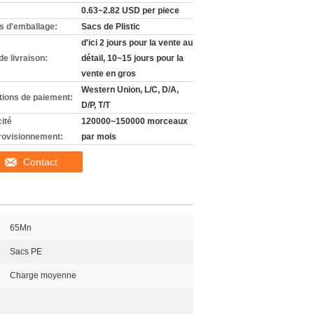
0.63~2.82 USD per piece
ls d'emballage:
Sacs de Plistic
d'ici 2 jours pour la vente au
de livraison:
détail, 10~15 jours pour la
vente en gros
Western Union, L/C, D/A,
tions de paiement:
D/P, T/T
ité
120000~150000 morceaux
rovisionnement:
par mois
Contact
65Mn
Sacs PE
Charge moyenne