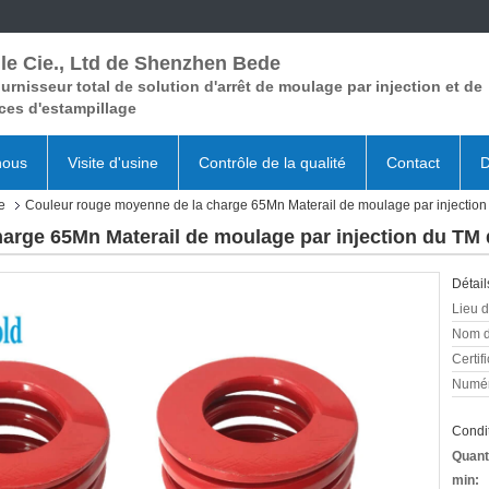
le Cie., Ltd de Shenzhen Bede
urnisseur total de solution d'arrêt de moulage par injection et de
ces d'estampillage
nous
Visite d'usine
Contrôle de la qualité
Contact
D
e
Couleur rouge moyenne de la charge 65Mn Materail de moulage par injection 
rge 65Mn Materail de moulage par injection du TM d
Détail
Lieu d
Nom d
Certifi
Numér
Condit
Quant
min: