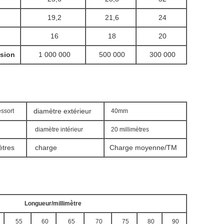
19,2
21,6
24
16
18
20
sion
1 000 000
500 000
300 000
diamètre extérieur
ssort
40mm
diamètre intérieur
20 millimètres
ètres
charge
Charge moyenne/TM
Longueur/millimètre
55
60
65
70
75
80
90