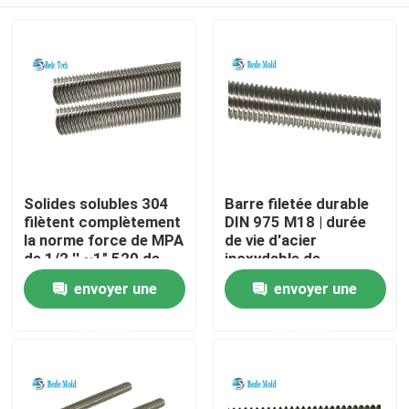
Solides solubles 304
Barre filetée durable
filètent complètement
DIN 975 M18 | durée
la norme force de MPA
de vie d'acier
de 1/2 '' ~1" 520 de
inoxydable de
l'IFI filetée par Rod
longueur de M24
Maison
envoyer une
envoyer une
136 de goujon
1000mm longue
demande
demande
Produits
Au sujet de nous