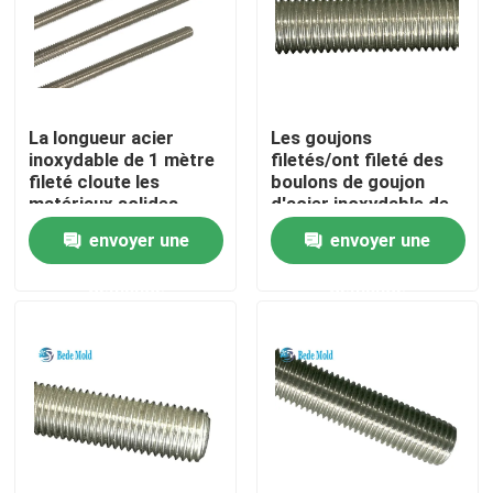
Visite d'usine
Contrôle de qualité
La longueur acier
Les goujons
inoxydable de 1 mètre
filetés/ont fileté des
fileté cloute les
boulons de goujon
Contactez-nous
matériaux solides
d'acier inoxydable de
solubles 304 de l'IFI
barres 1/4" * les
envoyer une
envoyer une
136 de barres
matériaux solides
solubles 304 de 1000
Nouvelles
demande
demande
millimètres
Demandez une citation
Composants de moule de précision
Pilier et bagues de guide