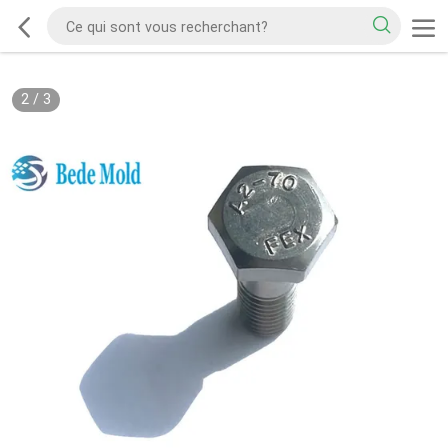
2
/
3