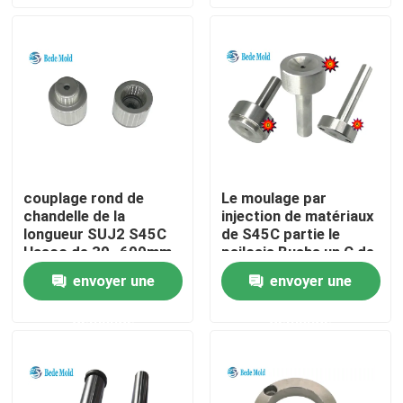
Visite d'usine
Contrôle de qualité
Contactez-nous
couplage rond de
Le moulage par
chandelle de la
injection de matériaux
Nouvelles
longueur SUJ2 S45C
de S45C partie le
Hasco de 30~600mm
psilosis Bushs un C de
B pour l'injection en
Demandez une citation
envoyer une
envoyer une
plastique
demande
demande
Composants de moule de précision
Pilier et bagues de guide