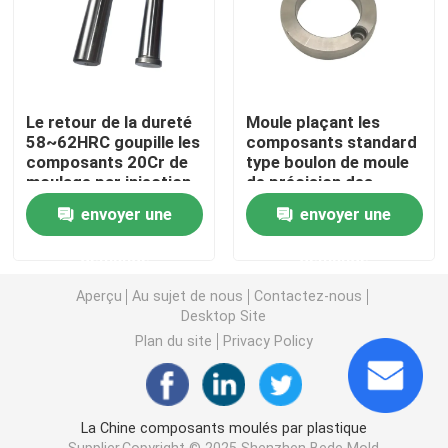
Ejector Pins And Sleeves
Ressort ISO10243 de moule
Le retour de la dureté
Moule plaçant les
58~62HRC goupille les
composants standard
composants 20Cr de
type boulon de moule
Ressort JIS B5012 de moule
moulage par injection
de précision des
matériaux MISUMI des
envoyer une
envoyer une
anneaux S45C
boulon d'épaule
demande
demande
Aperçu
Au sujet de nous
Contactez-nous
Bague de psilosis
Desktop Site
Plan du site
Privacy Policy
moule médian de serrures
La Chine composants moulés par plastique
écrous et boulons
Supplier.Copyright © 2025 Shenzhen Bede Mold