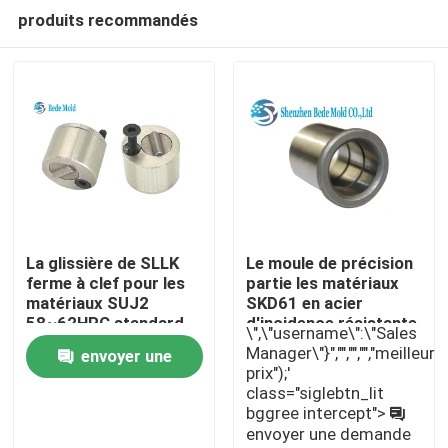
produits recommandés
La glissière de SLLK
Le moule de précision
ferme à clef pour les
partie les matériaux
matériaux SUJ2
SKD61 en acier
Maison
58~62HRC standard
d'incidence résistante
\",\"username\":\"Sales
du moulage par
à l'usure élevée de
Manager\"}","","","","meilleur
envoyer une
injection MISUMI
bagues de guide
prix");'
Produits
class="siglebtn_lit
demande
bggree intercept">
envoyer une demande
Au sujet de nous