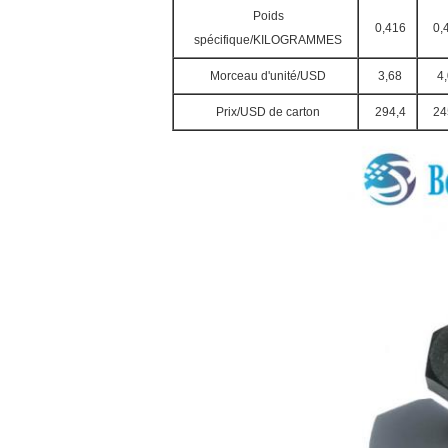
Poids
0,416
0,
spécifique/KILOGRAMMES
Morceau d'unité/USD
3,68
4
Prix/USD de carton
294,4
24