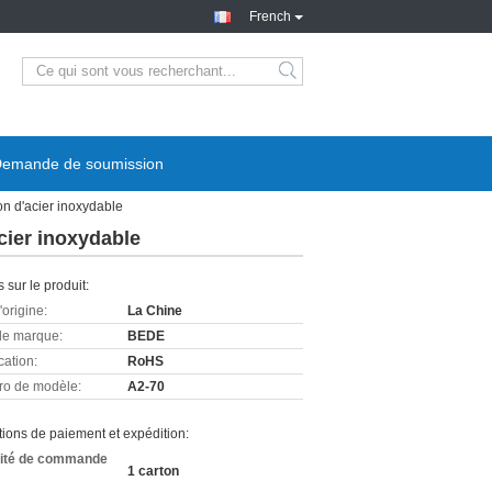
French
emande de soumission
n d'acier inoxydable
cier inoxydable
s sur le produit:
'origine:
La Chine
e marque:
BEDE
cation:
RoHS
o de modèle:
A2-70
ions de paiement et expédition:
ité de commande
1 carton