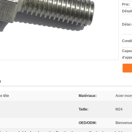
Prix:
Détai
Délai 
Condi
Capac
d'app
e
e tête
Matériaux:
Acier ino
Taille:
M24
OED/ODM:
Bienvenu