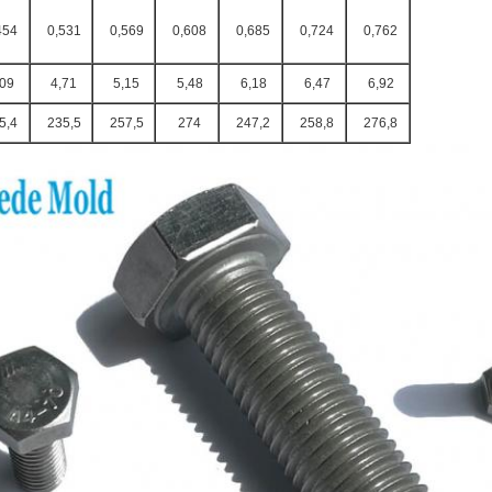
454
0,531
0,569
0,608
0,685
0,724
0,762
,09
4,71
5,15
5,48
6,18
6,47
6,92
5,4
235,5
257,5
274
247,2
258,8
276,8