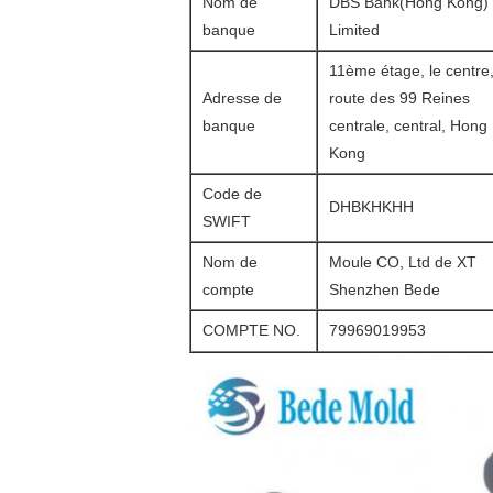
Nom de
DBS Bank(Hong Kong)
banque
Limited
11ème étage, le centre,
Adresse de
route des 99 Reines
banque
centrale, central, Hong
Kong
Code de
DHBKHKHH
SWIFT
Nom de
Moule CO, Ltd de XT
compte
Shenzhen Bede
COMPTE NO.
79969019953