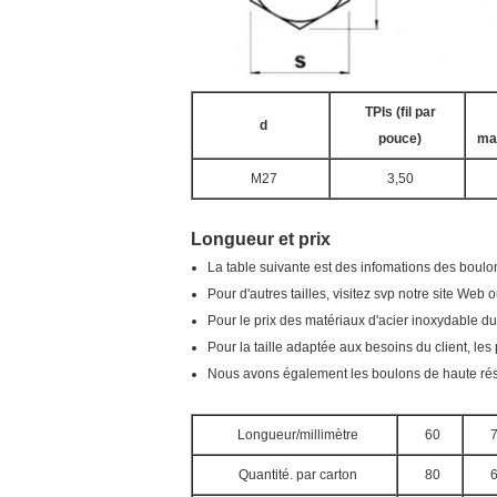
TPIs (fil par
d
pouce)
ma
M27
3,50
Longueur et prix
La table suivante est des infomations des boulo
Pour d'autres tailles, visitez svp notre site W
Pour le prix des matériaux d'acier inoxydable du
Pour la taille adaptée aux besoins du client, le
Nous avons également les boulons de haute résis
Longueur/millimètre
60
Quantité. par carton
80