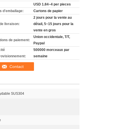
USD 1.84~4 per pieces
ls d'emballage:
Cartons de papier
2 jours pour la vente au
de livraison:
détail, 5~15 jours pour la
vente en gros
Union occidentale, T/T,
tions de paiement:
Paypal
ité
500000 morceaux par
rovisionnement:
semaine
Contact
xydable SUS304
e