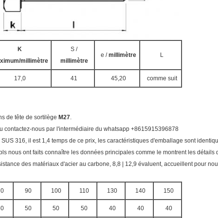
K
S /
e /
millimètre
L
ximum/millimètre
millimètre
17,0
41
45,20
comme suit
ns de tête de sortilège
M27
.
eb ou contactez-nous par l'intermédiaire du whatsapp +8615915396878
 SUS 316, il est 1,4 temps de ce prix, les caractéristiques d'emballage sont identiq
s pls nous ont faits connaître les données principales comme le montrent les
détails 
tance des matériaux d'acier au carbone, 8,8 | 12,9 évaluent, accueillent pour nous 
70
90
100
110
130
140
150
60
50
50
50
40
40
40