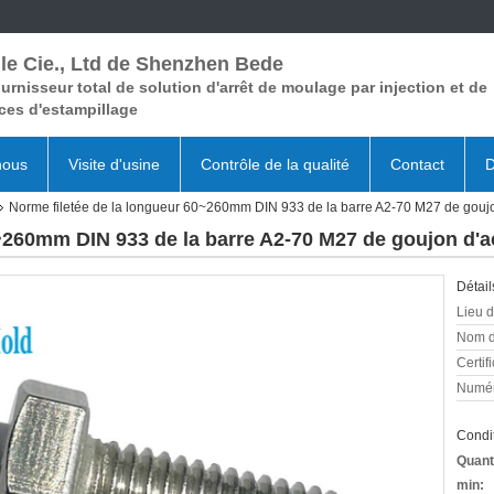
le Cie., Ltd de Shenzhen Bede
urnisseur total de solution d'arrêt de moulage par injection et de
ces d'estampillage
nous
Visite d'usine
Contrôle de la qualité
Contact
D
Norme filetée de la longueur 60~260mm DIN 933 de la barre A2-70 M27 de goujo
~260mm DIN 933 de la barre A2-70 M27 de goujon d'a
Détail
Lieu d
Nom d
Certifi
Numér
Condit
Quant
min: